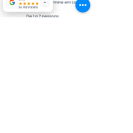
Comece e termine em Lisboa
34 REVIEWS
De 1 a 7 pessoas
10/12 horas para aproveitar e
relaxar
Investimento
1 a 3 pax - 790 €
4 a 7 pax- 890€
Reserve aqui
Nomadinspiration,
Unipessoal Lda
Nif:
515488429
RNAAT 778/2019
ENDEREÇO
CONTATO
Rua Fonte do Ouro, 6
Telefone:
+351 914 912 654