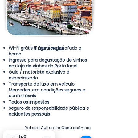
Tour inclui
Wi-Fi grátis e água engarrafada a
bordo
Ingresso para degustação de vinhos
em loja de vinhos do Porto local
Guia / motorista exclusivo e
especializado
Transporte de luxo em veículo
Mercedes, em condições seguras e
confortáveis
Todos os impostos
Seguro de responsabilidade pública e
acidentes pessoais
Roteiro Cultural e Gastronômico
5.0