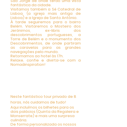
São Jorge de onde terão uma vista
fantástica da cidade.
Visitamos também a Sé Catedral de
Lisboa, (a igreja mais antiga de
Lisboa) e a Igreja de Santo Antônio.
À tarde seguiremos para o bairro
Belém. Visitaremos o Mosteiro dos
Jerónimos, ex-libris dos
descobrimentos portugueses, a
Torre de Belém e o monumento dos
Descobrimentos, de onde partiram
as caravelas para as grandes
navegações pelo mundo.
Retornamos ao hotel às 17h.
Relaxe, confie e divirta-se com a
Nomadinspiration!
4 DIA - Tour Privado
Mistérios da Regaleira,
Cascais e Estoril 9h-17h
Neste fantástico tour privado de 8
horas, nós cuidamos de tudo!
Aqui incluímos os bilhetes para os
dois palácios (Quinta da Regaleira e
Monserrate) e mais uma surpresa
culinária.
De forma personalizada os nossos