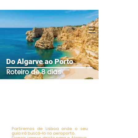
Do Algarve ao Porto
Roteiro de 8 dias
1 Dia- Tour Privado
Algarve /
Benagil / Carvoeiro
8h00 - 18h00
Partiremos de Lisboa onde o seu
guia irá buscá-lo no aeroporto.
Depois vamos direto para o Algarve.