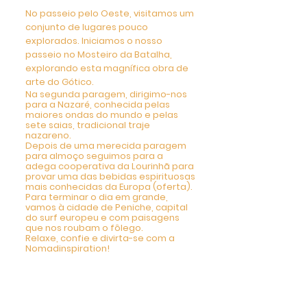
No passeio pelo Oeste, visitamos um
conjunto de lugares pouco
explorados. Iniciamos o nosso
passeio no Mosteiro da Batalha,
explorando esta magnífica obra de
arte do Gótico.
Na segunda paragem, dirigimo-nos
para a Nazaré, conhecida pelas
maiores ondas do mundo e pelas
sete saias, tradicional traje
nazareno.
Depois de uma merecida paragem
para almoço seguimos para a
adega cooperativa da Lourinhã para
provar uma das bebidas espirituosas
mais conhecidas da Europa (oferta).
Para terminar o dia em grande,
vamos à cidade de Peniche, capital
do surf europeu e com paisagens
que nos roubam o fôlego.
Relaxe, confie e divirta-se com a
Nomadinspiration!
6 DIA - City Tour Privado
Porto