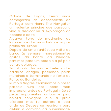
Lagos, Sagres, Costa
Vicentina 8h00-20h00
Cidade de Lagos, terra onde
começaram as descobertas de
Portugal com Henry The Navigator,
um valente príncipe que passou a
vida a dedicar-se à exploração do
oceano e da fé.
Algarve, terra do medronho, da
laranjeira e das mais belas e limpas
praias da Europa.
Depois de uma fantástica visita de
barco às sempre impressionantes
grutas da Ponta da Piedade,
partimos para um passeio a pé pelo
centro de Lagos.
Transborda história e beleza dos
edifícios antigos, passando pelas
muralhas e terminando no forte da
Ponta da Bandeira.
Rumo a Sagres, terminamos o nosso
passeio num dos locais mais
impressionantes de Portugal, não só
pelas imponentes arribas e pela
beleza selvagem que a praia
oferece, mas foi outrora o local
onde os Deuses se reuniram para
definir o caminho da humanidade.