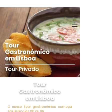
Tour
Gastronómico
em Lisboa
Tour Privado
Tour
Gastronómico
em Lisboa
O nosso tour gastronómico começa
em Lisboa às 8h ou 9h