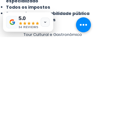
especializado
Todos os impostos
Seguro de responsabilidade pública
5.0
e acidentes pessoais
34 REVIEWS
Tour Cultural e Gastronômico
Comece e termine em Lisboa
De 2 a 10 Pessoas
4 horas para curtir e conhecer
Investimento
Por pessoa -
125 €
Reserve aqui