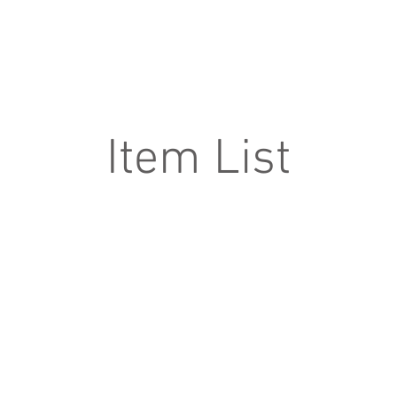
SOBRE NÓS
TOURS
RO
Item List